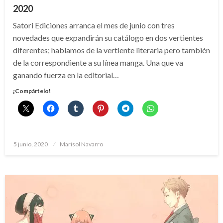
2020
Satori Ediciones arranca el mes de junio con tres
novedades que expandirán su catálogo en dos vertientes
diferentes; hablamos de la vertiente literaria pero también
de la correspondiente a su línea manga. Una que va
ganando fuerza en la editorial…
¡Compártelo!
Publicado
5 junio, 2020
Marisol Navarro
el