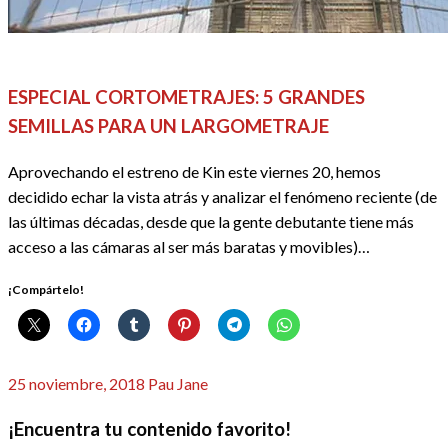
CINE
DOSSIER CINE
EL CINE EN LISTAS
REDACTORES
ESPECIAL CORTOMETRAJES: 5 GRANDES
SEMILLAS PARA UN LARGOMETRAJE
Aprovechando el estreno de Kin este viernes 20, hemos
decidido echar la vista atrás y analizar el fenómeno reciente (de
las últimas décadas, desde que la gente debutante tiene más
acceso a las cámaras al ser más baratas y movibles)…
¡Compártelo!
Publicado
25 noviembre, 2018
Pau Jane
el
¡Encuentra tu contenido favorito!