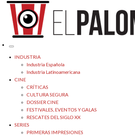
Tu espacio de la industria de cine española y latinoamericana
El Palomitrón
INDUSTRIA
Industria Española
Industria Latinoamericana
CINE
CRÍTICAS
CULTURA SEGURA
DOSSIER CINE
FESTIVALES, EVENTOS Y GALAS
RESCATES DEL SIGLO XX
SERIES
PRIMERAS IMPRESIONES