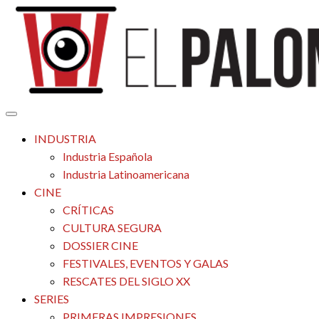
Saltar
al
contenido
Tu espacio de la industria de cine española y latinoamericana
El Palomitrón
INDUSTRIA
Industria Española
Industria Latinoamericana
CINE
CRÍTICAS
CULTURA SEGURA
DOSSIER CINE
FESTIVALES, EVENTOS Y GALAS
RESCATES DEL SIGLO XX
SERIES
PRIMERAS IMPRESIONES