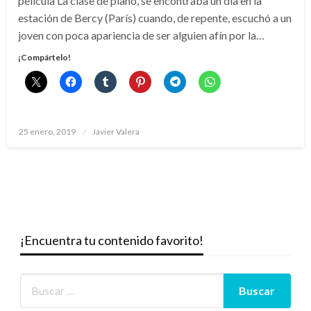
película La clase de piano, se encontraba un día en la
estación de Bercy (París) cuando, de repente, escuchó a un
joven con poca apariencia de ser alguien afín por la…
¡Compártelo!
Publicado
25 enero, 2019
Javier Valera
el
¡Encuentra tu contenido favorito!