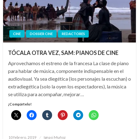
CINE
DOSSIER CINE
REDACTORES
TÓCALA OTRA VEZ, SAM: PIANOS DE CINE
Aprovechamos el estreno de la francesa La clase de piano
para hablar de música, componente indispensable en el
audiovisual. Ya sea diegética (los personajes la escuchan) o
extradiegética (solo la oyen los espectadores), la música
se utiliza para acompañar, mejorar…
¡Compártelo!
Publicado
10 febrero, 2019
Ignasi Muñoz