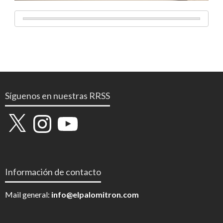
Síguenos en nuestras RRSS
X
Instagram
YouTube
Información de contacto
Mail general:
info@elpalomitron.com