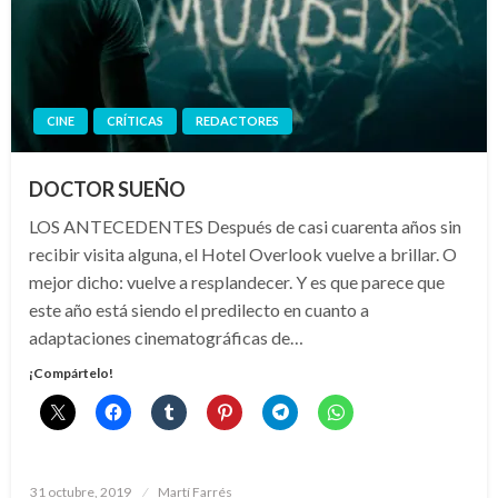
CINE
CRÍTICAS
REDACTORES
DOCTOR SUEÑO
LOS ANTECEDENTES Después de casi cuarenta años sin
recibir visita alguna, el Hotel Overlook vuelve a brillar. O
mejor dicho: vuelve a resplandecer. Y es que parece que
este año está siendo el predilecto en cuanto a
adaptaciones cinematográficas de…
¡Compártelo!
Publicado
31 octubre, 2019
Martí Farrés