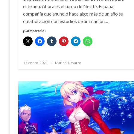
este año. Ahora es el turno de Netflix España,
compañía que anunció hace algo más de un año su
colaboración con estudios de animación…
¡Compártelo!
Publicado
15 enero, 2021
Marisol Navarro
el