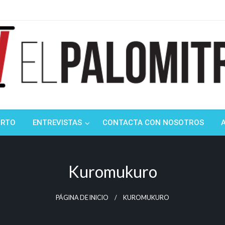
ndustria de cine española y latinoamericana
mitrón
ORTO
ENTREVISTAS
CONTACTA CON NOSOTROS
Kuromukuro
PÁGINA DE INICIO
KUROMUKURO