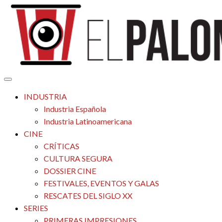
Saltar
al
contenido
Tu espacio de la industria de cine española y latinoamericana
El Palomitrón
INDUSTRIA
Industria Española
Industria Latinoamericana
CINE
CRÍTICAS
CULTURA SEGURA
DOSSIER CINE
FESTIVALES, EVENTOS Y GALAS
RESCATES DEL SIGLO XX
SERIES
PRIMERAS IMPRESIONES