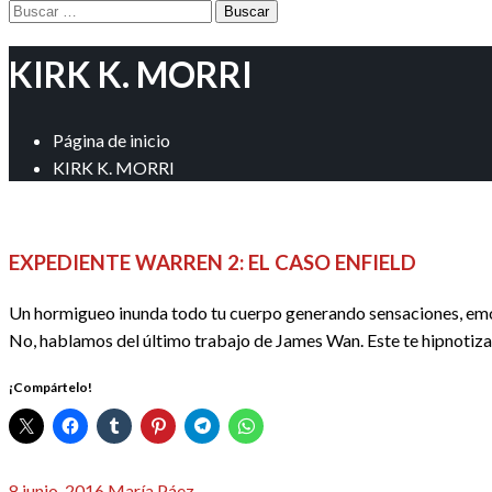
Buscar:
KIRK K. MORRI
Página de inicio
KIRK K. MORRI
CINE
CRÍTICAS
REDACTORES
EXPEDIENTE WARREN 2: EL CASO ENFIELD
Un hormigueo inunda todo tu cuerpo generando sensaciones, emoc
No, hablamos del último trabajo de James Wan. Este te hipnotiz
¡Compártelo!
Publicado
8 junio, 2016
María Páez