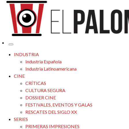
Tu espacio de la industria de cine española y latinoamericana
El Palomitrón
INDUSTRIA
Industria Española
Industria Latinoamericana
CINE
CRÍTICAS
CULTURA SEGURA
DOSSIER CINE
FESTIVALES, EVENTOS Y GALAS
RESCATES DEL SIGLO XX
SERIES
PRIMERAS IMPRESIONES