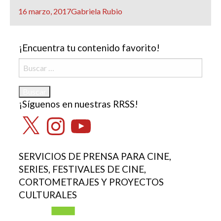
Publicado
16 marzo, 2017
Gabriela Rubio
el
¡Encuentra tu contenido favorito!
Buscar:
¡Síguenos en nuestras RRSS!
X
Instagram
YouTube
SERVICIOS DE PRENSA PARA CINE,
SERIES, FESTIVALES DE CINE,
CORTOMETRAJES Y PROYECTOS
CULTURALES