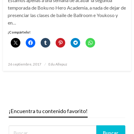
Estamos apenas a una semana de acabar la segunda
temporada de Boku no Hero Academia, a nada de dejar de
presenciar las clases de baile de Ballroom e Youkoso y
en…
¡Compártelo!
Publicado
26 septiembre, 2017
Edu Allepuz
el
¡Encuentra tu contenido favorito!