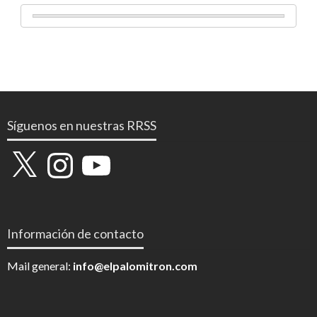
Síguenos en nuestras RRSS
X
Instagram
YouTube
Información de contacto
Mail general:
info@elpalomitron.com