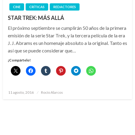
CINE
CRÍTICAS
REDACTORES
STAR TREK: MÁS ALLÁ
El próximo septiembre se cumplirán 50 años de la primera
emisión de la serie Star Trek, y la tercera película de la era
J. J. Abrams es un homenaje absoluto a la original. Tanto es
así que se puede considerar que…
¡Compártelo!
Publicado
11 agosto, 2016
Rocío Alarcos
el