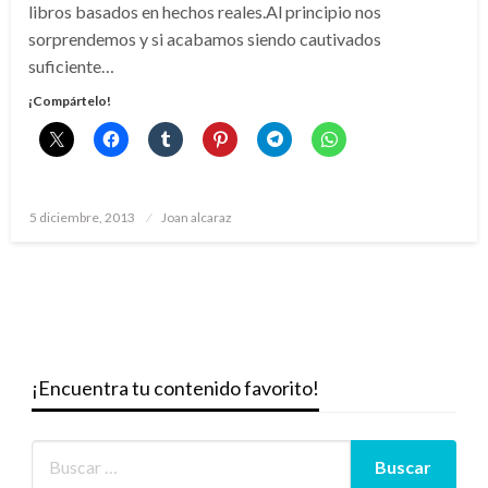
libros basados en hechos reales.Al principio nos
sorprendemos y si acabamos siendo cautivados
suficiente…
¡Compártelo!
Publicado
5 diciembre, 2013
Joan alcaraz
el
¡Encuentra tu contenido favorito!