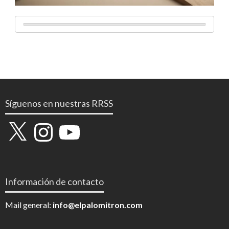
Síguenos en nuestras RRSS
X
Instagram
YouTube
Información de contacto
Mail general:
info@elpalomitron.com