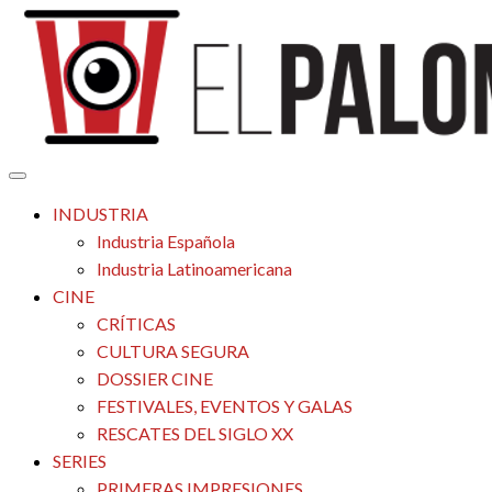
Saltar
al
contenido
Tu espacio de la industria de cine española y latinoamericana
El Palomitrón
INDUSTRIA
Industria Española
Industria Latinoamericana
CINE
CRÍTICAS
CULTURA SEGURA
DOSSIER CINE
FESTIVALES, EVENTOS Y GALAS
RESCATES DEL SIGLO XX
SERIES
PRIMERAS IMPRESIONES