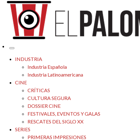
Tu espacio de la industria de cine española y latinoamericana
El Palomitrón
INDUSTRIA
Industria Española
Industria Latinoamericana
CINE
CRÍTICAS
CULTURA SEGURA
DOSSIER CINE
FESTIVALES, EVENTOS Y GALAS
RESCATES DEL SIGLO XX
SERIES
PRIMERAS IMPRESIONES