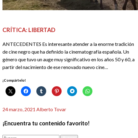
CINE
CRÍTICAS
REDACTORES
CRÍTICA: LIBERTAD
ANTECEDENTES Es interesante atender a la enorme tradición
de cine negro que ha definido la cinematografía española. Un
género que tuvo un auge muy significativo en los años 50 y 60, a
partir del nacimiento de ese renovado nuevo cine…
¡Compártelo!
Publicado
24 marzo, 2021
Alberto Tovar
el
¡Encuentra tu contenido favorito!
Buscar: