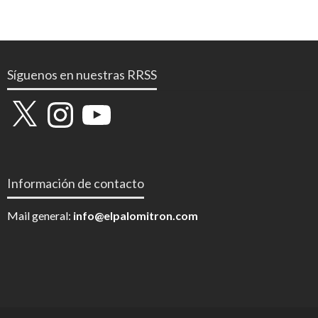
Síguenos en nuestras RRSS
X
Instagram
YouTube
Información de contacto
Mail general:
info@elpalomitron.com