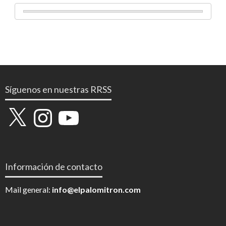
Síguenos en nuestras RRSS
X
Instagram
YouTube
Información de contacto
Mail general:
info@elpalomitron.com