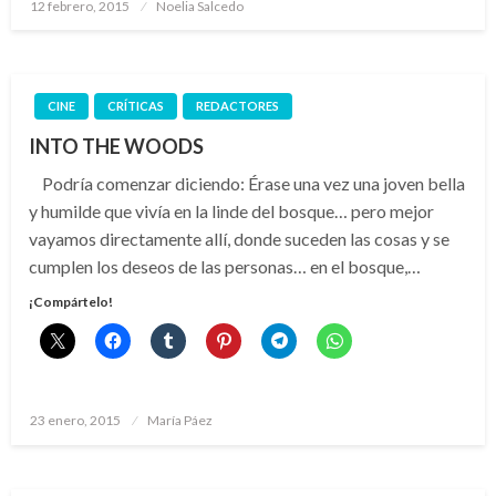
Publicado
12 febrero, 2015
Noelia Salcedo
el
CINE
CRÍTICAS
REDACTORES
INTO THE WOODS
Podría comenzar diciendo: Érase una vez una joven bella
y humilde que vivía en la linde del bosque… pero mejor
vayamos directamente allí, donde suceden las cosas y se
cumplen los deseos de las personas… en el bosque,…
¡Compártelo!
Publicado
23 enero, 2015
María Páez
el