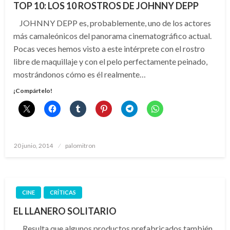
TOP 10: LOS 10 ROSTROS DE JOHNNY DEPP
JOHNNY DEPP es, probablemente, uno de los actores
más camaleónicos del panorama cinematográfico actual.
Pocas veces hemos visto a este intérprete con el rostro
libre de maquillaje y con el pelo perfectamente peinado,
mostrándonos cómo es él realmente…
¡Compártelo!
Publicado
20 junio, 2014
palomitron
el
CINE
CRÍTICAS
EL LLANERO SOLITARIO
Resulta que algunos productos prefabricados también