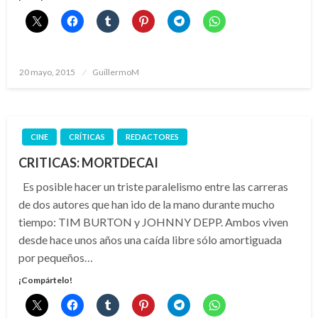
Publicado
20 mayo, 2015
GuillermoM
el
CINE
CRÍTICAS
REDACTORES
CRITICAS: MORTDECAI
Es posible hacer un triste paralelismo entre las carreras
de dos autores que han ido de la mano durante mucho
tiempo: TIM BURTON y JOHNNY DEPP. Ambos viven
desde hace unos años una caída libre sólo amortiguada
por pequeños…
¡Compártelo!