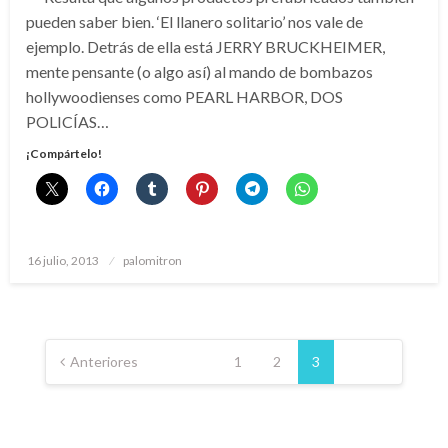
pueden saber bien. ‘El llanero solitario’ nos vale de
ejemplo. Detrás de ella está JERRY BRUCKHEIMER,
mente pensante (o algo así) al mando de bombazos
hollywoodienses como PEARL HARBOR, DOS
POLICÍAS…
¡Compártelo!
Publicado
16 julio, 2013
palomitron
el
Paginación
de
Anteriores
1
2
3
entradas