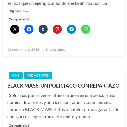
es más que un ejemplo añadido a esta afirmación. La
llegada a…
¡Compártelo!
Publicado
26 septiembre, 2015
Sheyla López
el
CINE
REDACTORES
BLACK MASS: UN POLICIACO CON REPARTAZO
Solo unas pocas veces al año se unen en una película una
nómina de actores y actrices tan famosa como extensa
como en BLACK MASS. Estos planteles no son garantía de
nada, pero aseguran un cierto éxito y, como…
¡Compártelo!