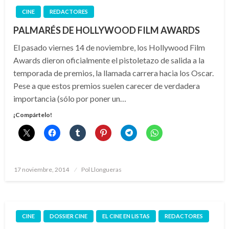
CINE
REDACTORES
PALMARÉS DE HOLLYWOOD FILM AWARDS
El pasado viernes 14 de noviembre, los Hollywood Film
Awards dieron oficialmente el pistoletazo de salida a la
temporada de premios, la llamada carrera hacia los Oscar.
Pese a que estos premios suelen carecer de verdadera
importancia (sólo por poner un…
¡Compártelo!
Publicado
17 noviembre, 2014
Pol Llongueras
el
CINE
DOSSIER CINE
EL CINE EN LISTAS
REDACTORES