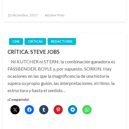
Publicado
22 diciembre, 2017
Aitziber Polo
el
CINE
CRÍTICAS
REDACTORES
CRÍTICA: STEVE JOBS
Ni KUTCHER ni STERN; la combinación ganadora es
FASSBENDER, BOYLE y, por supuesto, SORKIN. Hay
ocasiones en las que la magnificencia de una historia
supera su propio guion, las interpretaciones, el ritmo, la
estructura y hasta el sentido…
¡Compártelo!