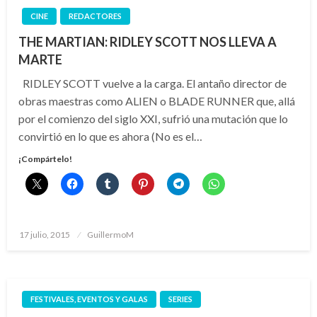
CINE
REDACTORES
THE MARTIAN: RIDLEY SCOTT NOS LLEVA A
MARTE
RIDLEY SCOTT vuelve a la carga. El antaño director de
obras maestras como ALIEN o BLADE RUNNER que, allá
por el comienzo del siglo XXI, sufrió una mutación que lo
convirtió en lo que es ahora (No es el…
¡Compártelo!
Publicado
17 julio, 2015
GuillermoM
el
FESTIVALES, EVENTOS Y GALAS
SERIES