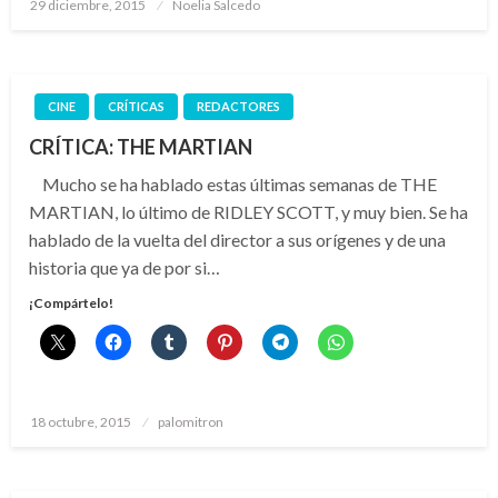
Publicado
29 diciembre, 2015
Noelia Salcedo
el
CINE
CRÍTICAS
REDACTORES
CRÍTICA: THE MARTIAN
Mucho se ha hablado estas últimas semanas de THE
MARTIAN, lo último de RIDLEY SCOTT, y muy bien. Se ha
hablado de la vuelta del director a sus orígenes y de una
historia que ya de por si…
¡Compártelo!
Publicado
18 octubre, 2015
palomitron
el