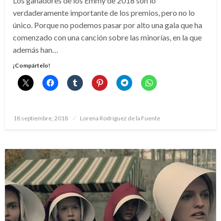
Los ganadores de los Emmy de 2018 son lo
verdaderamente importante de los premios, pero no lo
único. Porque no podemos pasar por alto una gala que ha
comenzado con una canción sobre las minorías, en la que
además han…
¡Compártelo!
Publicado
18 septiembre, 2018
Lorena Rodríguez de la Fuente
el