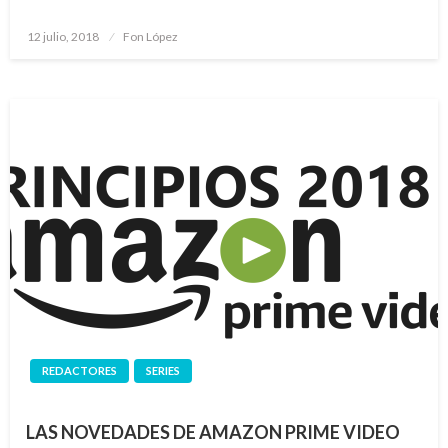
Publicado
12 julio, 2018
Fon López
el
REDACTORES
SERIES
LAS NOVEDADES DE AMAZON PRIME VIDEO