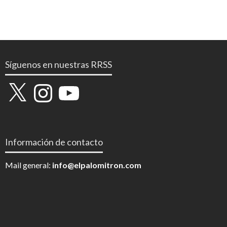
Síguenos en nuestras RRSS
X
Instagram
YouTube
Información de contacto
Mail general:
info@elpalomitron.com