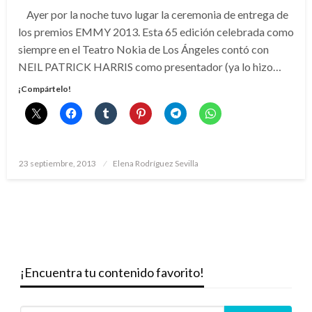
Ayer por la noche tuvo lugar la ceremonia de entrega de
los premios EMMY 2013. Esta 65 edición celebrada como
siempre en el Teatro Nokia de Los Ángeles contó con
NEIL PATRICK HARRIS como presentador (ya lo hizo…
¡Compártelo!
Publicado
23 septiembre, 2013
Elena Rodríguez Sevilla
el
¡Encuentra tu contenido favorito!