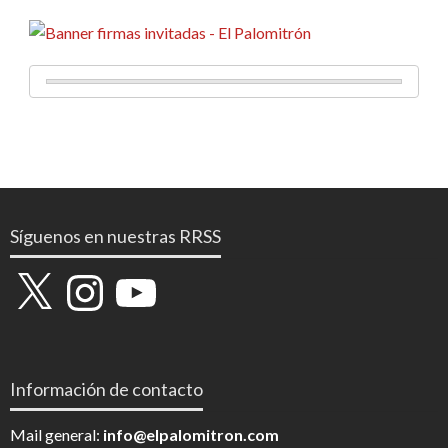
Síguenos en nuestras RRSS
X
Instagram
YouTube
Información de contacto
Mail general:
info@elpalomitron.com