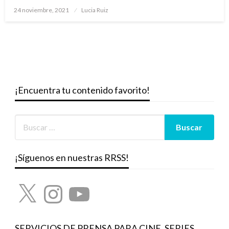
Publicado
24 noviembre, 2021
Lucia Ruiz
el
¡Encuentra tu contenido favorito!
¡Síguenos en nuestras RRSS!
X
Instagram
YouTube
SERVICIOS DE PRENSA PARA CINE, SERIES,