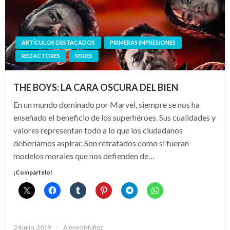
ARTÍCULOS DESTACADOS
PRIMERAS IMPRESIONES
REDACTORES
SERIES
THE BOYS: LA CARA OSCURA DEL BIEN
En un mundo dominado por Marvel, siempre se nos ha
enseñado el beneficio de los superhéroes. Sus cualidades y
valores representan todo a lo que los ciudadanos
deberíamos aspirar. Son retratados como si fueran
modelos morales que nos defienden de…
¡Compártelo!
Publicado
24 julio, 2019
Alonso Muñoz