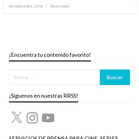
Publicado
18 septiembre, 2018
Álvaro Salas
el
¡Encuentra tu contenido favorito!
¡Síguenos en nuestras RRSS!
X
Instagram
YouTube
SERVICIOS DE PRENSA PARA CINE, SERIES,