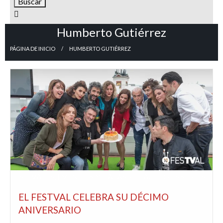
Humberto Gutiérrez
PÁGINA DE INICIO
HUMBERTO GUTIÉRREZ
FESTIVALES, EVENTOS Y GALAS
REDACTORES
SERIES
EL FESTVAL CELEBRA SU DÉCIMO
ANIVERSARIO