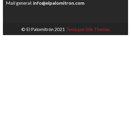
Mail general:
info@elpalomitron.com
© El Palomitrón 2021
Tema por Silk Themes