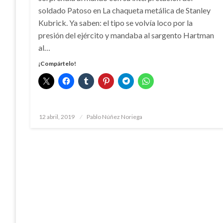
soldado Patoso en La chaqueta metálica de Stanley
Kubrick. Ya saben: el tipo se volvía loco por la
presión del ejército y mandaba al sargento Hartman
al…
¡Compártelo!
Publicado
12 abril, 2019
Pablo Núñez Noriega
el