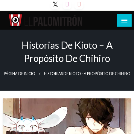
Saltar
al
contenido
Tu espacio de la industria de cine española y
El Palomitrón
latinoamericana
Historias De Kioto – A
Propósito De Chihiro
PÁGINA DE INICIO
HISTORIAS DE KIOTO - A PROPÓSITO DE CHIHIRO