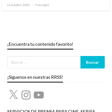
Publicado
11 octubre, 2020
Fon López
el
¡Encuentra tu contenido favorito!
¡Síguenos en nuestras RRSS!
X
Instagram
YouTube
SERVICIOS DE PRENSA PARA CINE, SERIES,