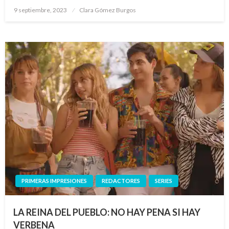
Publicado
9 septiembre, 2023
Clara Gómez Burgos
el
PRIMERAS IMPRESIONES
REDACTORES
SERIES
LA REINA DEL PUEBLO: NO HAY PENA SI HAY
VERBENA