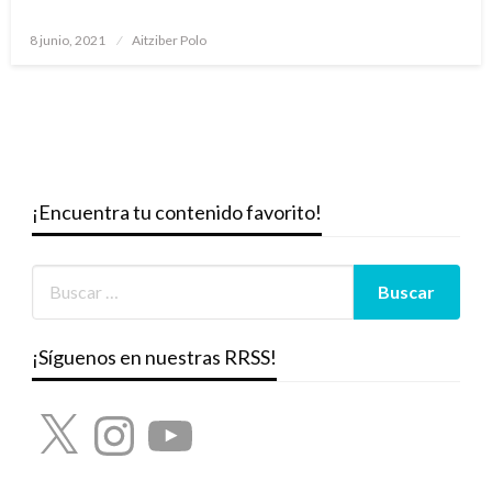
Publicado
8 junio, 2021
Aitziber Polo
el
¡Encuentra tu contenido favorito!
¡Síguenos en nuestras RRSS!
X
Instagram
YouTube