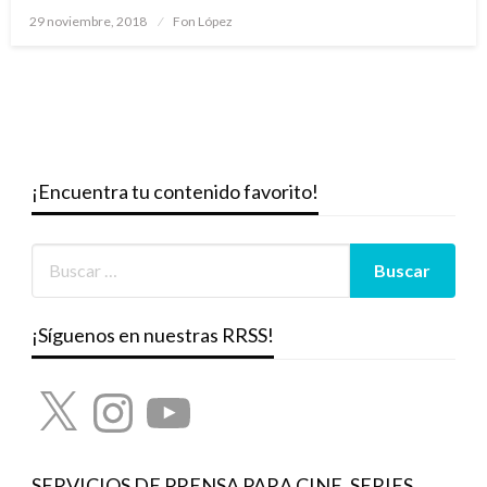
Publicado
29 noviembre, 2018
Fon López
el
¡Encuentra tu contenido favorito!
¡Síguenos en nuestras RRSS!
X
Instagram
YouTube
SERVICIOS DE PRENSA PARA CINE, SERIES,