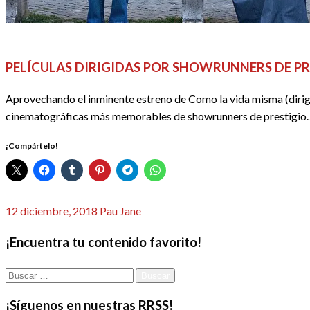
CINE
DOSSIER CINE
DOSSIER SERIES
EL CINE EN LISTAS
RED
PELÍCULAS DIRIGIDAS POR SHOWRUNNERS DE PR
Aprovechando el inminente estreno de Como la vida misma (dirigida
cinematográficas más memorables de showrunners de prestigio
¡Compártelo!
Publicado
12 diciembre, 2018
Pau Jane
el
¡Encuentra tu contenido favorito!
Buscar:
¡Síguenos en nuestras RRSS!