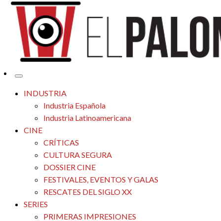
Tu espacio de la industria de cine española y latinoamericana
El Palomitrón
INDUSTRIA
Industria Española
Industria Latinoamericana
CINE
CRÍTICAS
CULTURA SEGURA
DOSSIER CINE
FESTIVALES, EVENTOS Y GALAS
RESCATES DEL SIGLO XX
SERIES
PRIMERAS IMPRESIONES