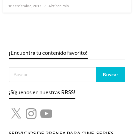
Publicado
18 septiembre, 2017
Aitziber Polo
el
¡Encuentra tu contenido favorito!
¡Síguenos en nuestras RRSS!
X
Instagram
YouTube
SERVICIOS DE PRENSA PARA CINE, SERIES,