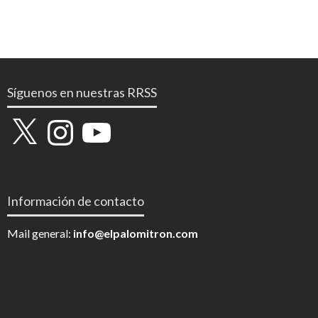
Síguenos en nuestras RRSS
X
Instagram
YouTube
Información de contacto
Mail general:
info@elpalomitron.com