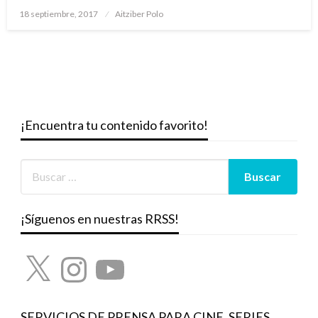
Publicado
18 septiembre, 2017
Aitziber Polo
el
¡Encuentra tu contenido favorito!
¡Síguenos en nuestras RRSS!
X
Instagram
YouTube
SERVICIOS DE PRENSA PARA CINE, SERIES,