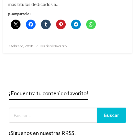
más títulos dedicados a…
¡Compártelo!
Publicado
7 febrero, 2018
Marisol Navarro
el
¡Encuentra tu contenido favorito!
¡Síguenos en nuestras RRSS!