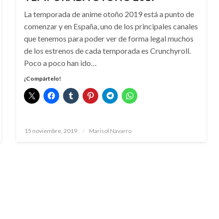
La temporada de anime otoño 2019 está a punto de
comenzar y en España, uno de los principales canales
que tenemos para poder ver de forma legal muchos
de los estrenos de cada temporada es Crunchyroll.
Poco a poco han ido…
¡Compártelo!
Publicado
15 noviembre, 2019
Marisol Navarro
el