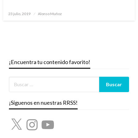
Publicado
23 julio, 2019
Alonso Muñoz
el
¡Encuentra tu contenido favorito!
¡Síguenos en nuestras RRSS!
X
Instagram
YouTube