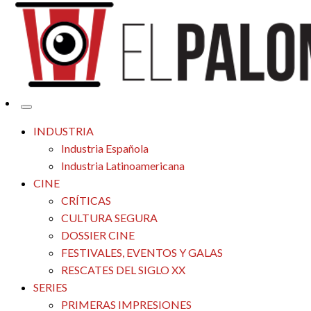
Tu espacio de la industria de cine española y latinoamericana
El Palomitrón
INDUSTRIA
Industria Española
Industria Latinoamericana
CINE
CRÍTICAS
CULTURA SEGURA
DOSSIER CINE
FESTIVALES, EVENTOS Y GALAS
RESCATES DEL SIGLO XX
SERIES
PRIMERAS IMPRESIONES