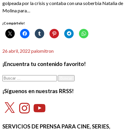
golpeada por la crisis y contaba con una soberbia Natalia de
Molina para…
¡Compártelo!
Publicado
26 abril, 2022
palomitron
el
¡Encuentra tu contenido favorito!
Buscar:
¡Síguenos en nuestras RRSS!
X
Instagram
YouTube
SERVICIOS DE PRENSA PARA CINE, SERIES,