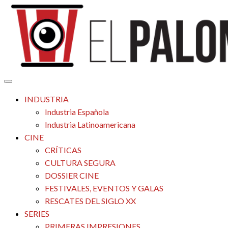
Saltar
al
contenido
Tu espacio de la industria de cine española y latinoamericana
El Palomitrón
INDUSTRIA
Industria Española
Industria Latinoamericana
CINE
CRÍTICAS
CULTURA SEGURA
DOSSIER CINE
FESTIVALES, EVENTOS Y GALAS
RESCATES DEL SIGLO XX
SERIES
PRIMERAS IMPRESIONES