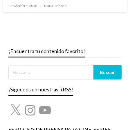
Publicado
1 noviembre, 2018
María Reinoso
el
¡Encuentra tu contenido favorito!
¡Síguenos en nuestras RRSS!
X
Instagram
YouTube
SERVICIOS DE PRENSA PARA CINE, SERIES,