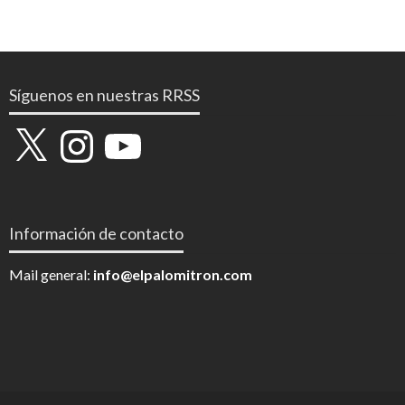
Síguenos en nuestras RRSS
X
Instagram
YouTube
Información de contacto
Mail general:
info@elpalomitron.com