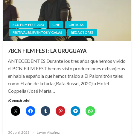
BCN FILM FEST 2023
CINE
CRÍTICAS
FESTIVALES, EVENTOS Y GALAS
REDACTORES
7BCN FILM FEST: LA URUGUAYA
ANTECEDENTES Durante los tres años que hemos vivido
el BCN FILM FEST hemos visto producciones extranjeras
en habla española que hemos traído a El Palomitrón tales
como El año de la furia (Rafa Russo, 2020) u Hotel
Coppelia (José María…
¡Compártelo!
Publicado
30 abril, 2023
Javier Alpañez