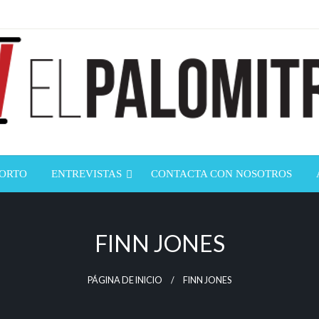
ndustria de cine española y latinoamericana
mitrón
CORTO
ENTREVISTAS
CONTACTA CON NOSOTROS
FINN JONES
PÁGINA DE INICIO
FINN JONES