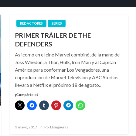
REDACTORES
SERIES
PRIMER TRÁILER DE THE
DEFENDERS
Así como en el cine Marvel combinó, de la mano de
Joss Whedon, a Thor, Hulk, Iron Man y al Capitán
América para conformar Los Vengadores, una
coproducción de Marvel Television y ABC Studios
llevará a Netflix el próximo 18 de agosto…
¡Compártelo!
Publicado
3 mayo, 2017
Pol Llongueras
el