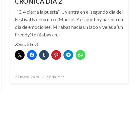
CRÓNICA DÍA 2
“3, 4 cierra la puerta” … y entra en el segundo día del
Festival Nocturna en Madrid. Y es que hoy ha sido un
día de emociones. Mirabas hacia un lado y veías a ‘un
Freddy’, te fijabas en…
¡Compártelo!
Publicado
27 mayo, 2015
María Páez
el