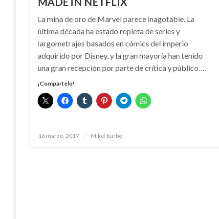
MADE IN NETFLIX
La mina de oro de Marvel parece inagotable. La
última década ha estado repleta de series y
largometrajes basados en cómics del imperio
adquirido por Disney, y la gran mayoría han tenido
una gran recepción por parte de crítica y público….
¡Compártelo!
Publicado
16 marzo, 2017
Mikel Iturbe
el