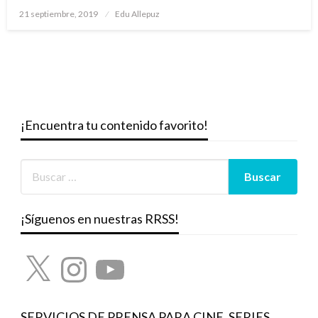
Publicado
21 septiembre, 2019
Edu Allepuz
el
¡Encuentra tu contenido favorito!
¡Síguenos en nuestras RRSS!
X
Instagram
YouTube
SERVICIOS DE PRENSA PARA CINE, SERIES,