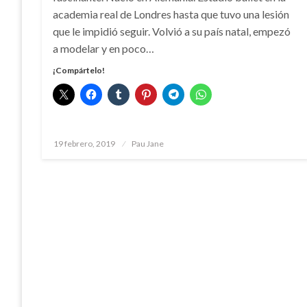
academia real de Londres hasta que tuvo una lesión
que le impidió seguir. Volvió a su país natal, empezó
a modelar y en poco…
¡Compártelo!
Publicado
19 febrero, 2019
Pau Jane
el