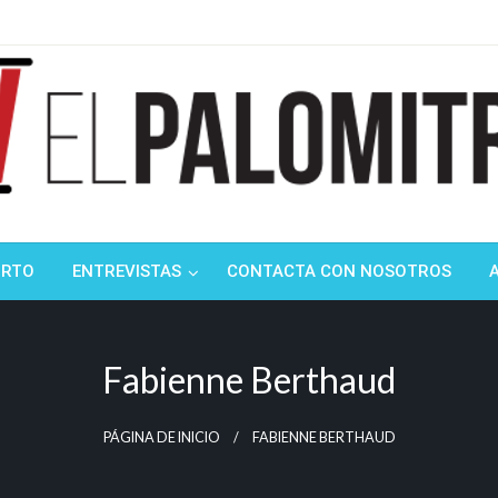
ndustria de cine española y latinoamericana
mitrón
ORTO
ENTREVISTAS
CONTACTA CON NOSOTROS
Fabienne Berthaud
PÁGINA DE INICIO
FABIENNE BERTHAUD