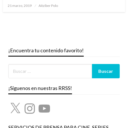
Publicado
21 marzo, 2019
Aitziber Polo
el
¡Encuentra tu contenido favorito!
¡Síguenos en nuestras RRSS!
X
Instagram
YouTube
SERVICIOS DE PRENSA PARA CINE, SERIES,