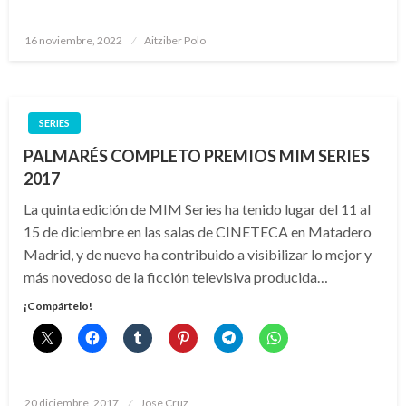
Publicado
16 noviembre, 2022
Aitziber Polo
el
SERIES
PALMARÉS COMPLETO PREMIOS MIM SERIES
2017
La quinta edición de MIM Series ha tenido lugar del 11 al
15 de diciembre en las salas de CINETECA en Matadero
Madrid, y de nuevo ha contribuido a visibilizar lo mejor y
más novedoso de la ficción televisiva producida…
¡Compártelo!
Publicado
20 diciembre, 2017
Jose Cruz