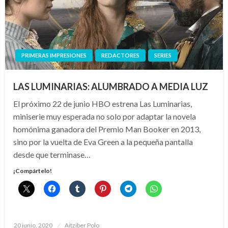
PRIMERAS IMPRESIONES
REDACTORES
SERIES
LAS LUMINARIAS: ALUMBRADO A MEDIA LUZ
El próximo 22 de junio HBO estrena Las Luminarias,
miniserie muy esperada no solo por adaptar la novela
homónima ganadora del Premio Man Booker en 2013,
sino por la vuelta de Eva Green a la pequeña pantalla
desde que terminase…
¡Compártelo!
Publicado
20 junio, 2020
Aitziber Polo