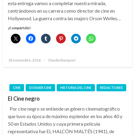
esta entrega vamos a completar nuestra mirada,
centrándonos en su carrera como director de cine en
Hollywood. La guerra contra las majors Orson Welles…
¡Compártelo!
Publicado
18 noviembre, 2016
Claudia Banqueri
el
CINE
DOSSIER CINE
HISTORIA DEL CINE
REDACTORES
El Cine negro
Por cine negro se entiende un género cinematográfico
que tuvo su época de máximo esplendor en los años 40 y
50 en Estados Unidos y cuya primera película
representativa fue EL HALCÓN MALTÉS (1941), de