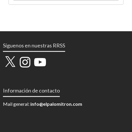
Síguenos en nuestras RRSS
X
Instagram
YouTube
Información de contacto
Mail general:
info@elpalomitron.com