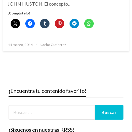
JOHN HUSTON. El concepto…
¡Compártelo!
Publicado
14 marzo, 2014
Nacho Gutierrez
el
¡Encuentra tu contenido favorito!
¡Síguenos en nuestras RRSS!