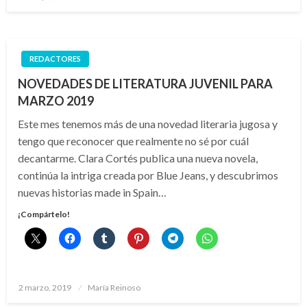
el
REDACTORES
NOVEDADES DE LITERATURA JUVENIL PARA
MARZO 2019
Este mes tenemos más de una novedad literaria jugosa y
tengo que reconocer que realmente no sé por cuál
decantarme. Clara Cortés publica una nueva novela,
continúa la intriga creada por Blue Jeans, y descubrimos
nuevas historias made in Spain…
¡Compártelo!
Publicado
2 marzo, 2019
María Reinoso
el