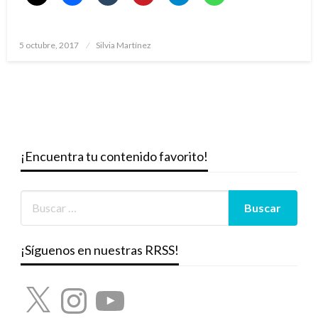
Publicado
5 octubre, 2017
Silvia Martínez
el
¡Encuentra tu contenido favorito!
¡Síguenos en nuestras RRSS!
X
Instagram
YouTube