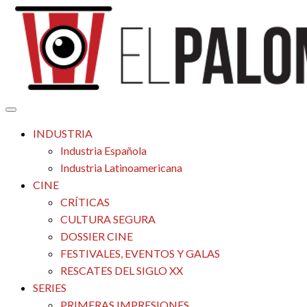
Saltar
al
contenido
Tu espacio de la industria de cine española y latinoamericana
El Palomitrón
INDUSTRIA
Industria Española
Industria Latinoamericana
CINE
CRÍTICAS
CULTURA SEGURA
DOSSIER CINE
FESTIVALES, EVENTOS Y GALAS
RESCATES DEL SIGLO XX
SERIES
PRIMERAS IMPRESIONES