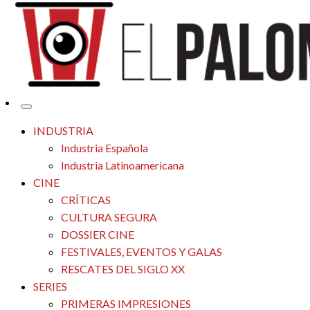
Tu espacio de la industria de cine española y latinoamericana
El Palomitrón
INDUSTRIA
Industria Española
Industria Latinoamericana
CINE
CRÍTICAS
CULTURA SEGURA
DOSSIER CINE
FESTIVALES, EVENTOS Y GALAS
RESCATES DEL SIGLO XX
SERIES
PRIMERAS IMPRESIONES