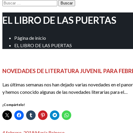
Buscar:
EL LIBRO DE LAS PUERTAS
Página de inicio
EL LIBRO DE LAS PUERTAS
REDACTORES
NOVEDADES DE LITERATURA JUVENIL PARA FEBR
Las últimas semanas nos han dejado varias novedades en el panora
y hemos conocido algunas de las novedades literarias para el…
¡Compártelo!
Publicado
4 febrero, 2019
María Reinoso