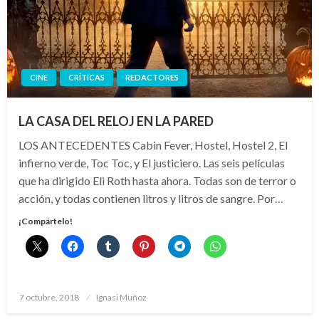
CINE
CRÍTICAS
REDACTORES
LA CASA DEL RELOJ EN LA PARED
LOS ANTECEDENTES Cabin Fever, Hostel, Hostel 2, El
infierno verde, Toc Toc, y El justiciero. Las seis películas
que ha dirigido Eli Roth hasta ahora. Todas son de terror o
acción, y todas contienen litros y litros de sangre. Por…
¡Compártelo!
Publicado
7 octubre, 2018
Ignasi Muñoz
el