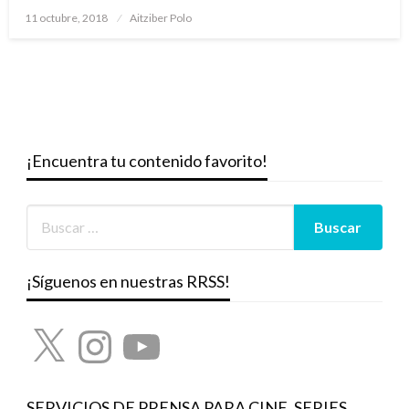
Publicado
11 octubre, 2018
Aitziber Polo
el
¡Encuentra tu contenido favorito!
¡Síguenos en nuestras RRSS!
X
Instagram
YouTube
SERVICIOS DE PRENSA PARA CINE, SERIES,