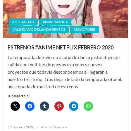
ACTUALIDAD
ANIME / MANGA
CALENDARIO DE LANZAMIENTOS
REDACTORES
ESTRENOS #ANIME NETFLIX FEBRERO 2020
La temporada de invierno acaba de dar su pistoletazo de
salida con multitud de nuevos estrenos y nuevos
proyectos que todavía desconocemos si llegarán a
nuestro territorio. Tras dejar de lado la temporada otoñal,
una copada de multitud de estrenos…
¡Compártelo!
Publicado
17 febrero, 2020
Marisol Navarro
el