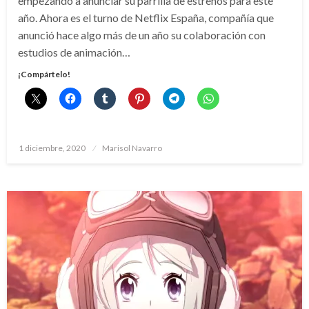
empezando a anunciar su parrilla de estrenos para este
año. Ahora es el turno de Netflix España, compañía que
anunció hace algo más de un año su colaboración con
estudios de animación…
¡Compártelo!
Publicado
1 diciembre, 2020
Marisol Navarro
el