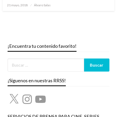
Publicado
21 mayo, 2018
Álvaro Salas
el
¡Encuentra tu contenido favorito!
¡Síguenos en nuestras RRSS!
X
Instagram
YouTube
SERVICIOS DE PRENSA PARA CINE, SERIES,