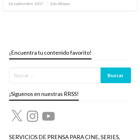
Publicado
26 septiembre, 2017
Edu Allepuz
el
¡Encuentra tu contenido favorito!
¡Síguenos en nuestras RRSS!
X
Instagram
YouTube
SERVICIOS DE PRENSA PARA CINE, SERIES,