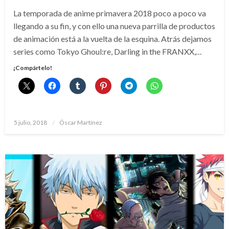
La temporada de anime primavera 2018 poco a poco va
llegando a su fin, y con ello una nueva parrilla de productos
de animación está a la vuelta de la esquina. Atrás dejamos
series como Tokyo Ghoul:re, Darling in the FRANXX,…
¡Compártelo!
Publicado
5 julio, 2018
Óscar Martínez
el