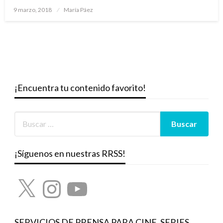
Publicado
9 marzo, 2018
María Páez
el
¡Encuentra tu contenido favorito!
¡Síguenos en nuestras RRSS!
X
Instagram
YouTube
SERVICIOS DE PRENSA PARA CINE, SERIES,